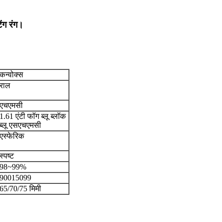
ंग रंग।
कन्वोक्स
राल
एचएमसी
1.61 एंटी फॉग ब्लू ब्लॉक
ब्लू एसएचएमसी
एस्फेरिक
स्पष्ट
98~99%
90015099
65/70/75 मिमी