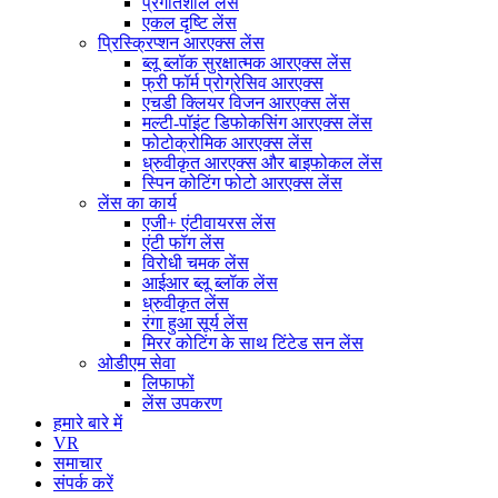
प्रगतिशील लेंस
एकल दृष्टि लेंस
प्रिस्क्रिप्शन आरएक्स लेंस
ब्लू ब्लॉक सुरक्षात्मक आरएक्स लेंस
फ्री फॉर्म प्रोग्रेसिव आरएक्स
एचडी क्लियर विजन आरएक्स लेंस
मल्टी-पॉइंट डिफोकसिंग आरएक्स लेंस
फोटोक्रोमिक आरएक्स लेंस
ध्रुवीकृत आरएक्स और बाइफोकल लेंस
स्पिन कोटिंग फोटो आरएक्स लेंस
लेंस का कार्य
एजी+ एंटीवायरस लेंस
एंटी फॉग लेंस
विरोधी चमक लेंस
आईआर ब्लू ब्लॉक लेंस
ध्रुवीकृत लेंस
रंगा हुआ सूर्य लेंस
मिरर कोटिंग के साथ टिंटेड सन लेंस
ओडीएम सेवा
लिफाफों
लेंस उपकरण
हमारे बारे में
VR
समाचार
संपर्क करें