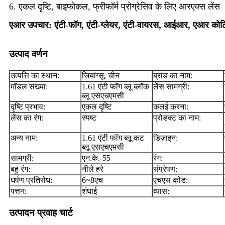
6. एकल दृष्टि, बाइफोकल, फ्रीफॉर्म प्रोग्रेसिव के लिए आरएक्स लेंस
एआर उपचार: एंटी-फॉग, एंटी-ग्लेयर, एंटी-वायरस, आईआर, एआर कोटि
उत्पाद वर्णन
उत्पत्ति का स्थान:
जियांग्सू, चीन
ब्रांड का नाम:
मॉडल संख्या:
1.61 एंटी फॉग ब्लू ब्लॉक
लेंस सामग्री:
ब्लू एसएचएमसी
दृष्टि प्रभाव:
एकल दृष्टि
कलई करना:
लेंस का रंग:
स्पष्ट
प्रोडक्ट का नाम:
अन्य नाम:
1.61 एंटी फॉग ब्लू कट
डिज़ाइन:
ब्लू एसएचएमसी
सामग्री:
एन.के.-55
रंग:
बहु रंग:
नीले हरे
संप्रेषण:
घर्षण प्रतिरोध:
6~8एच
एचएस कोड:
पत्तन:
शंघाई
व्यास:
उत्पादन प्रवाह चार्ट