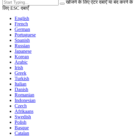
खोजने के लिए एंटर दबाएँ या बंद करने के
लिए ESC दबाएँ
English
French
German
Portuguese
Spanish
Russian
Japanese
Korean
Arabic
Irish
Greek
Turkish
Italian
Danish
Romanian
Indonesian
Czech
Afrikaans
Swedish
Polish
Basque
Catalan