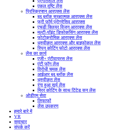
प्रगतिशील लेंस
एकल दृष्टि लेंस
प्रिस्क्रिप्शन आरएक्स लेंस
ब्लू ब्लॉक सुरक्षात्मक आरएक्स लेंस
फ्री फॉर्म प्रोग्रेसिव आरएक्स
एचडी क्लियर विजन आरएक्स लेंस
मल्टी-पॉइंट डिफोकसिंग आरएक्स लेंस
फोटोक्रोमिक आरएक्स लेंस
ध्रुवीकृत आरएक्स और बाइफोकल लेंस
स्पिन कोटिंग फोटो आरएक्स लेंस
लेंस का कार्य
एजी+ एंटीवायरस लेंस
एंटी फॉग लेंस
विरोधी चमक लेंस
आईआर ब्लू ब्लॉक लेंस
ध्रुवीकृत लेंस
रंगा हुआ सूर्य लेंस
मिरर कोटिंग के साथ टिंटेड सन लेंस
ओडीएम सेवा
लिफाफों
लेंस उपकरण
हमारे बारे में
VR
समाचार
संपर्क करें