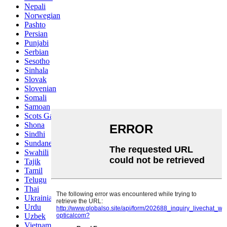
Nepali
Norwegian
Pashto
Persian
Punjabi
Serbian
Sesotho
Sinhala
Slovak
Slovenian
Somali
Samoan
Scots Gaelic
Shona
Sindhi
Sundanese
Swahili
Tajik
Tamil
Telugu
Thai
Ukrainian
Urdu
Uzbek
Vietnamese